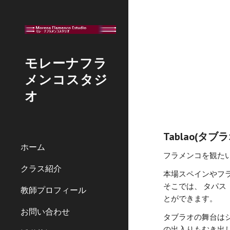
Sk
モレーナフラ
メンコスタジ
オ
Tablao(タブ
ホーム
フラメンコを観た
クラス紹介
本場スペインやフ
そこでは、 タパス
教師プロフィール
とができます。
お問い合わせ
タブラオの舞台は
の出入りもむき出