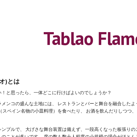
ip to main content
Skip to navigat
Tablao Flam
ラオ)とは
い！と思ったら、一体どこに行けばよいのでしょうか？
ラメンコの盛んな土地には、 レストランとバーと舞台を融合したよ
（スペイン名物の小皿料理）を食べたり、 お酒を飲んだりしつつ、
シンプルで、 大げさな舞台装置は備えず、一段高くなった板張りの
しのことが多いです。 席の数も数十人程度の小規模の場合がほとん