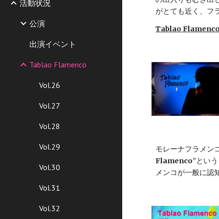
活動状況
がとても近く、フ
公演
Tablao Flame
出演イベント
Tablao Flamenco
Vol.26
Vol.27
Vol.28
Vol.29
モレーナフラメン
Flamenco
”とい
Vol.30
メンコが一般に認
Vol.31
Vol.32